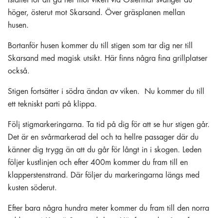
Istället för att gå ner mot viken vid Östermar svänger du
höger, österut mot Skarsand. Över gräsplanen mellan
husen.
Bortanför husen kommer du till stigen som tar dig ner till
Skarsand med magisk utsikt. Här finns några fina grillplatser
också.
Stigen fortsätter i södra ändan av viken. Nu kommer du till
ett tekniskt parti på klippa.
Följ stigmarkeringarna. Ta tid på dig för att se hur stigen går.
Det är en svårmarkerad del och ta hellre passager där du
känner dig trygg än att du går för långt in i skogen. Leden
följer kustlinjen och efter 400m kommer du fram till en
klapperstenstrand. Där följer du markeringarna längs med
kusten söderut.
Efter bara några hundra meter kommer du fram till den norra