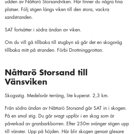
udden av Nåttarö Storsandviken. Här finner du några fina
platser. Följ stigen längs viken till den stora, vackra
sandstranden.
SAT fortsätter i södra ändan av viken.
Om du vill gå tillbaka till stugbyn så går det en skogsväg
tillbaka mitt på stranden. Förbi Drottninggrottan.
Nåttarö Storsand till
Vänsviken
Skogsstig. Medelsvår terräng, lite kuperat. 2,3 km.
Från södra ändan av Nåttarö Storsand går SAT in i skogen.
På en smal stig. Du går svagt uppför i en skog som är
påverkad av granbarkborren. Efter 250m svänger stigen upp
till vänster. Upp på höjden. Här blir skogen genast glesare