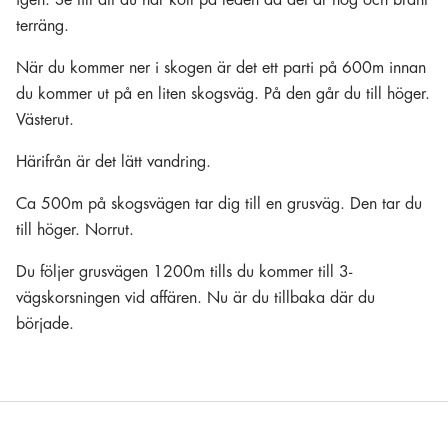
igen. Se till att du har koll på leden då det är hög och brant
terräng.
När du kommer ner i skogen är det ett parti på 600m innan
du kommer ut på en liten skogsväg. På den går du till höger.
Västerut.
Härifrån är det lätt vandring.
Ca 500m på skogsvägen tar dig till en grusväg. Den tar du
till höger. Norrut.
Du följer grusvägen 1200m tills du kommer till 3-
vägskorsningen vid affären. Nu är du tillbaka där du
började.