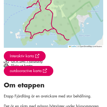
|
© OpenStreetMap contributors
Leaflet
Interaktiv karta
GPX SAT Fjärdlång
Skriv ut karta
outdooractive karta
Om etappen
Etapp Fjärdlång är en avstickare med stor behållning.
Det är en plats med många båtgäster under högsommaren