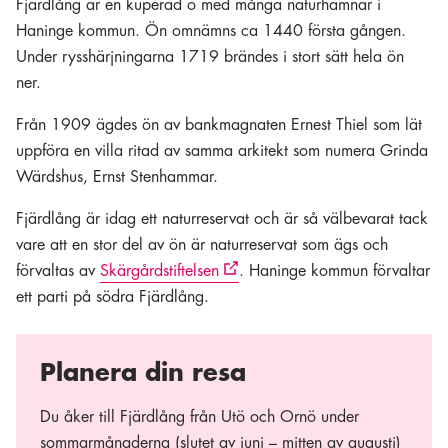
Fjärdlång är en kuperad ö med många naturhamnar i
Haninge kommun. Ön omnämns ca 1440 första gången.
Under rysshärjningarna 1719 brändes i stort sätt hela ön
ner.
Från 1909 ägdes ön av bankmagnaten Ernest Thiel som lät
uppföra en villa ritad av samma arkitekt som numera Grinda
Wärdshus, Ernst Stenhammar.
Fjärdlång är idag ett naturreservat och är så välbevarat tack
vare att en stor del av ön är naturreservat som ägs och
förvaltas av
Skärgårdstiftelsen
. Haninge kommun förvaltar
ett parti på södra Fjärdlång.
Planera din resa
Du åker till Fjärdlång från Utö och Ornö under
sommarmånaderna (slutet av juni – mitten av augusti)