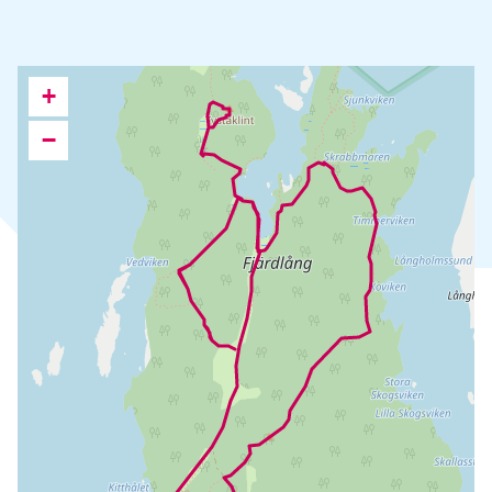
Lorem
Ipsum
+
karta
−