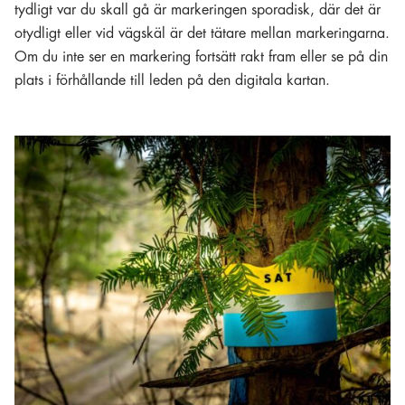
tydligt var du skall gå är markeringen sporadisk, där det är
otydligt eller vid vägskäl är det tätare mellan markeringarna.
Om du inte ser en markering fortsätt rakt fram eller se på din
plats i förhållande till leden på den digitala kartan.