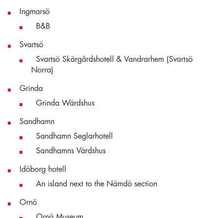
Ingmarsö
B&B
Svartsö
Svartsö Skärgårdshotell & Vandrarhem (Svartsö
Norra)
Grinda
Grinda Wärdshus
Sandhamn
Sandhamn Seglarhotell
Sandhamns Värdshus
Idöborg hotell
An island next to the Nämdö section
Ornö
Ornö Museum